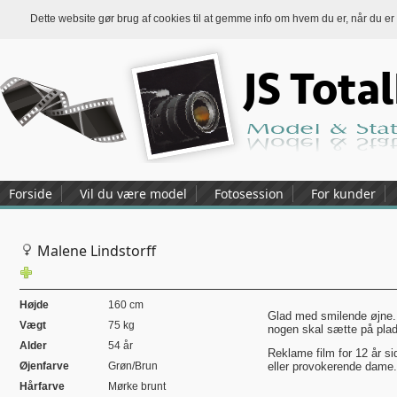
Dette website gør brug af cookies til at gemme info om hvem du er, når du er
Forside
Vil du være model
Fotosession
For kunder
Malene Lindstorff
Højde
160 cm
Glad med smilende øjne. 
Vægt
75 kg
nogen skal sætte på plad
Alder
54 år
Reklame film for 12 år s
Øjenfarve
Grøn/Brun
eller provokerende dame.
Hårfarve
Mørke brunt