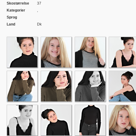
Skostørrelse
37
Kategorier
,
Sprog
Land
Dk