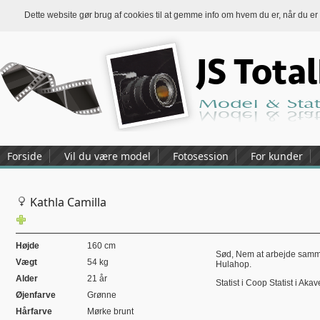
Dette website gør brug af cookies til at gemme info om hvem du er, når du er
Forside
Vil du være model
Fotosession
For kunder
Kathla Camilla
Højde
160 cm
Sød, Nem at arbejde sammen
Vægt
54 kg
Hulahop.
Alder
21 år
Statist i Coop Statist i Aka
Øjenfarve
Grønne
Hårfarve
Mørke brunt