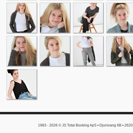
1983 - 2026 © JS Total Booking ApS • Djursvang 6B • 2620 