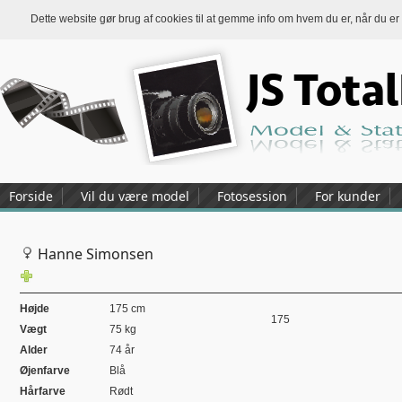
Dette website gør brug af cookies til at gemme info om hvem du er, når du er
Forside
Vil du være model
Fotosession
For kunder
Hanne Simonsen
Højde
175 cm
175
Vægt
75 kg
Alder
74 år
Øjenfarve
Blå
Hårfarve
Rødt