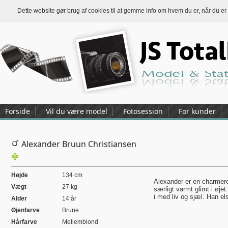
Dette website gør brug af cookies til at gemme info om hvem du er, når du er
Forside
Vil du være model
Fotosession
For kunder
Alexander Bruun Christiansen
Højde
134 cm
Alexander er en charmer
Vægt
27 kg
særligt varmt glimt i øjet
i med liv og sjæl. Han e
Alder
14 år
Øjenfarve
Brune
Hårfarve
Mellemblond